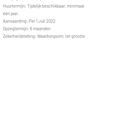
Huurtermijn: Tijdelijk beschikbaar, minimaal
één jaar.
Aanvaarding: Per 1 Juli 2022
Opzegtermijn: 6 maanden
Zekerheidstelling: Waarborgsom: ter grootte
van twee maanden huur.
Huurindexering: Jaarlijks overeenkomstig het
maand prijsindexcijfer volgens het
consumentenprijsindexcijfer (CPI) reeks CPI
alle huishoudens (2015=100) gepubliceerd door
het Centraal Bureau voor de Statistiek (CBS).
De huurprijs zal nimmer minder bedragen dan
de huurprijs van het voorafgaande jaar.
Indexatie voor het eerst 12 maanden na huur
ingangsdatum en zo vervolgens jaarlijks.