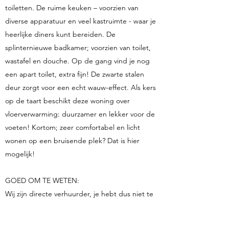
toiletten. De ruime keuken – voorzien van
diverse apparatuur en veel kastruimte - waar je
heerlijke diners kunt bereiden. De
splinternieuwe badkamer; voorzien van toilet,
wastafel en douche. Op de gang vind je nog
een apart toilet, extra fijn! De zwarte stalen
deur zorgt voor een echt wauw-effect. Als kers
op de taart beschikt deze woning over
vloerverwarming: duurzamer en lekker voor de
voeten! Kortom; zeer comfortabel en licht
wonen op een bruisende plek? Dat is hier
mogelijk!
GOED OM TE WETEN:
Wij zijn directe verhuurder, je hebt dus niet te
maken met een makelaar. Om deze reden
betaal je bij ons geen overbodige