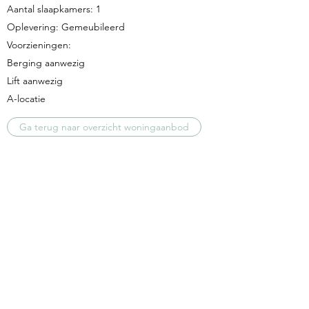
Aantal slaapkamers: 1
Oplevering: Gemeubileerd
Voorzieningen:
Berging aanwezig
Lift aanwezig
A-locatie
Ga terug naar overzicht woningaanbod
Plan een bezichtiging
service@vankeulenbeheer.nl
+31 (0) 20 737 0660